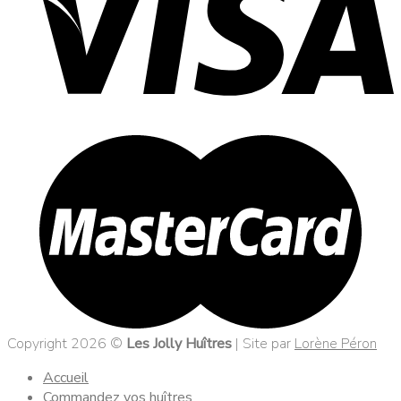
Copyright 2026 ©
Les Jolly Huîtres
| Site par
Lorène Péron
Accueil
Commandez vos huîtres