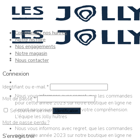
Skip
to
content
Commandez nos huîtres
Notre histoire
Nos engagements
Notre magasin
Nous contacter
Connexion
Identifiant ou e-mail
*
Nous vous informons avec regret, que les commandes
Mot de passe
*
pour cette année 2023 sur notre boutique en ligne ne
seront pas assurées. Merci de votre compréhension.
Se souvenir de moi
Identification
L'équipe les Jolly huîtres
Mot de passe perdu ?
Nous vous informons avec regret, que les commandes
pour cette année 2023 sur notre boutique en ligne ne
S’enregistrer