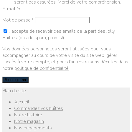
seront pas assurées. Merci de votre compréhension.
L'équipe les Jolly huîtres
E-mail
*
Mot de passe
*
J'accepte de recevoir des emails de la part des Jolly
Huîtres (pas de spam, promis!)
Vos données personnelles seront utilisées pour vous
accompagner au cours de votre visite du site web, gérer
l’accès à votre compte, et pour d’autres raisons décrites dans
notre
politique de confidentialité
.
S’enregistrer
Plan du site
Accueil
Commandez vos huîtres
Notre histoire
Notre magasin
Nos engagements