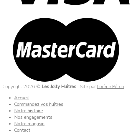
Copyright 2026 ©
Les Jolly Huîtres
| Site par
Lorène Péron
Accueil
Commandez vos huîtres
Notre histoire
Nos engagements
Notre magasin
Contact